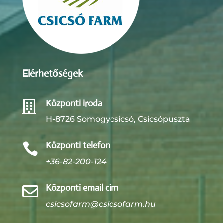
Elérhetőségek
Központi iroda

H-8726 Somogycsicsó, Csicsópuszta
Központi telefon

+36-82-200-124
Központi email cím

csicsofarm@csicsofarm.hu