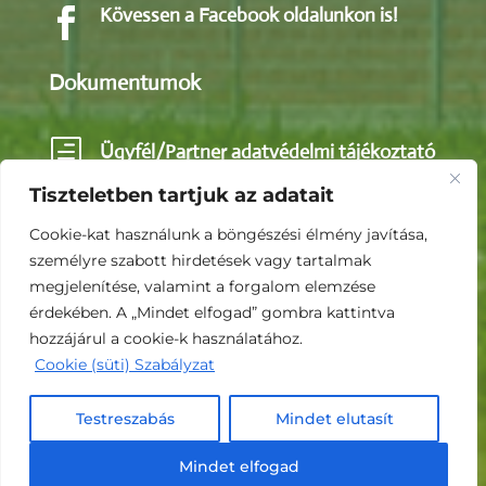
Kövessen a Facebook oldalunkon is!

Dokumentumok
h
Ügyfél/Partner adatvédelmi tájékoztató
Tiszteletben tartjuk az adatait
h
Közérdekű adatok
Cookie-kat használunk a böngészési élmény javítása,
személyre szabott hirdetések vagy tartalmak
megjelenítése, valamint a forgalom elemzése
h
Impresszum
érdekében. A „Mindet elfogad” gombra kattintva
hozzájárul a cookie-k használatához.
Cookie (süti) Szabályzat
© 2026 Csicsó Pig KFt. - Minden jog fenntartva.
Testreszabás
Mindet elutasít
Weboldal:
Juda
Mindet elfogad