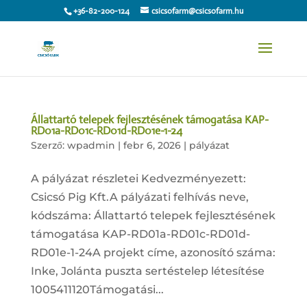
+36-82-200-124
csicsofarm@csicsofarm.hu
Állattartó telepek fejlesztésének támogatása KAP-
RD01a-RD01c-RD01d-RD01e-1-24
Szerző:
wpadmin
|
febr 6, 2026
|
pályázat
A pályázat részletei Kedvezményezett:
Csicsó Pig Kft.A pályázati felhívás neve,
kódszáma: Állattartó telepek fejlesztésének
támogatása KAP-RD01a-RD01c-RD01d-
RD01e-1-24A projekt címe, azonosító száma:
Inke, Jolánta puszta sertéstelep létesítése
1005411120Támogatási...