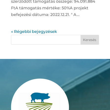
szerződött támogatás összege: 94.091.884
FtA támogatás mértéke: 50%A projekt
befejezési dátuma: 2022.12.21. " A...
« Régebbi bejegyzések
Keresés