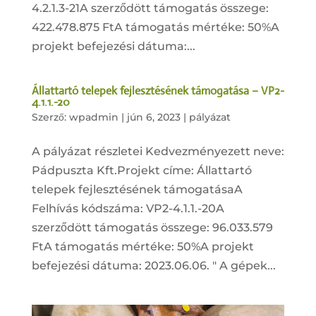
4.2.1.3-21A szerződött támogatás összege:
422.478.875 FtA támogatás mértéke: 50%A
projekt befejezési dátuma:...
Állattartó telepek fejlesztésének támogatása – VP2-
4.1.1.-20
Szerző:
wpadmin
|
jún 6, 2023
|
pályázat
A pályázat részletei Kedvezményezett neve:
Pádpuszta Kft.Projekt címe: Állattartó
telepek fejlesztésének támogatásaA
Felhívás kódszáma: VP2-4.1.1.-20A
szerződött támogatás összege: 96.033.579
FtA támogatás mértéke: 50%A projekt
befejezési dátuma: 2023.06.06. " A gépek...