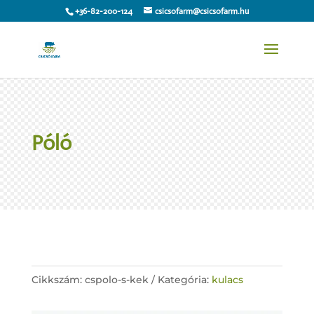
+36-82-200-124
csicsofarm@csicsofarm.hu
Póló
Cikkszám:
cspolo-s-kek
Kategória:
kulacs