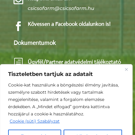

csicsofarm@csicsofarm.hu
Kövessen a Facebook oldalunkon is!

Dokumentumok
h
Ügyfél/Partner adatvédelmi tájékoztató
Tiszteletben tartjuk az adatait
h
Közérdekű adatok
Cookie-kat használunk a böngészési élmény javítása,
személyre szabott hirdetések vagy tartalmak
megjelenítése, valamint a forgalom elemzése
h
Impresszum
érdekében. A „Mindet elfogad” gombra kattintva
hozzájárul a cookie-k használatához.
Cookie (süti) Szabályzat
© 2026 Csicsó Pig KFt. - Minden jog fenntartva.