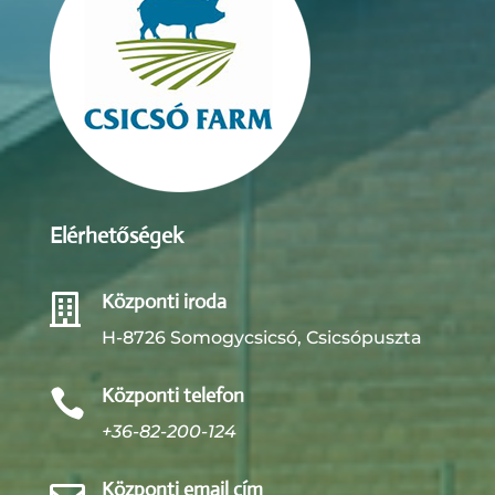
Elérhetőségek
Központi iroda

H-8726 Somogycsicsó, Csicsópuszta
Központi telefon

+36-82-200-124
Központi email cím