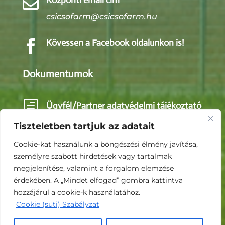
Központi email cím

csicsofarm@csicsofarm.hu
Kövessen a Facebook oldalunkon is!

Dokumentumok
h
Ügyfél/Partner adatvédelmi tájékoztató
Tiszteletben tartjuk az adatait
h
Közérdekű adatok
Cookie-kat használunk a böngészési élmény javítása,
személyre szabott hirdetések vagy tartalmak
megjelenítése, valamint a forgalom elemzése
h
Impresszum
érdekében. A „Mindet elfogad” gombra kattintva
hozzájárul a cookie-k használatához.
Cookie (süti) Szabályzat
© 2026 Csicsó Pig KFt. - Minden jog fenntartva.