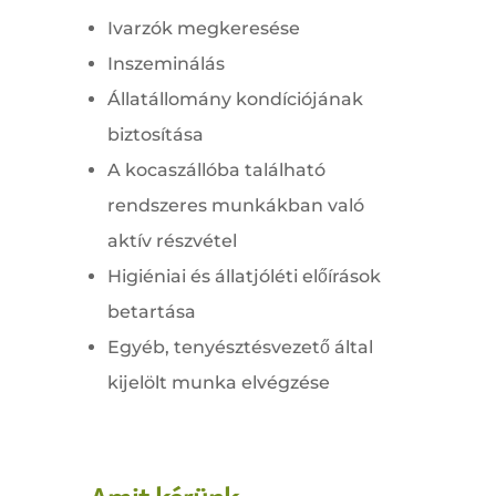
Ivarzók megkeresése
Inszeminálás
Állatállomány kondíciójának
biztosítása
A kocaszállóba található
rendszeres munkákban való
aktív részvétel
Higiéniai és állatjóléti előírások
betartása
Egyéb, tenyésztésvezető által
kijelölt munka elvégzése