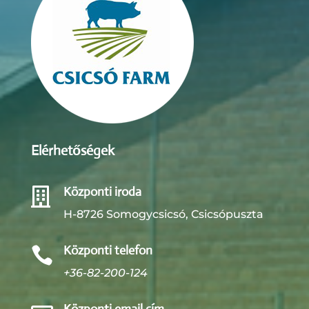
Elérhetőségek
Központi iroda

H-8726 Somogycsicsó, Csicsópuszta
Központi telefon

+36-82-200-124