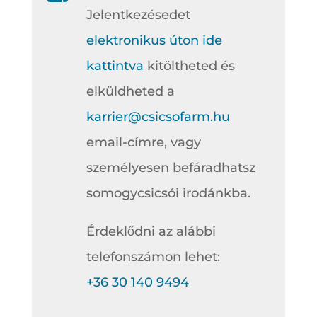
Jelentkezésedet
elektronikus úton ide
kattintva
kitöltheted és
elküldheted a
karrier@csicsofarm.hu
email-címre, vagy
személyesen befáradhatsz
somogycsicsói irodánkba.
Érdeklődni az alábbi
telefonszámon lehet:
+36 30 140 9494